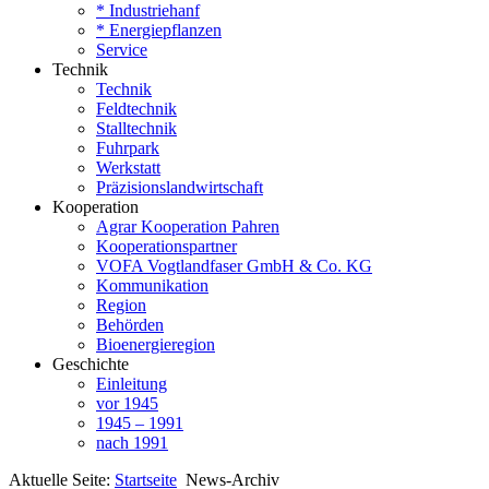
* Industriehanf
* Energiepflanzen
Service
Technik
Technik
Feldtechnik
Stalltechnik
Fuhrpark
Werkstatt
Präzisionslandwirtschaft
Kooperation
Agrar Kooperation Pahren
Kooperationspartner
VOFA Vogtlandfaser GmbH & Co. KG
Kommunikation
Region
Behörden
Bioenergieregion
Geschichte
Einleitung
vor 1945
1945 – 1991
nach 1991
Aktuelle Seite:
Startseite
News-Archiv