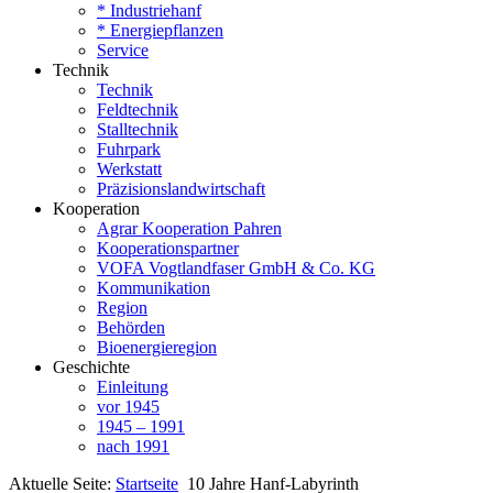
* Industriehanf
* Energiepflanzen
Service
Technik
Technik
Feldtechnik
Stalltechnik
Fuhrpark
Werkstatt
Präzisionslandwirtschaft
Kooperation
Agrar Kooperation Pahren
Kooperationspartner
VOFA Vogtlandfaser GmbH & Co. KG
Kommunikation
Region
Behörden
Bioenergieregion
Geschichte
Einleitung
vor 1945
1945 – 1991
nach 1991
Aktuelle Seite:
Startseite
10 Jahre Hanf-Labyrinth