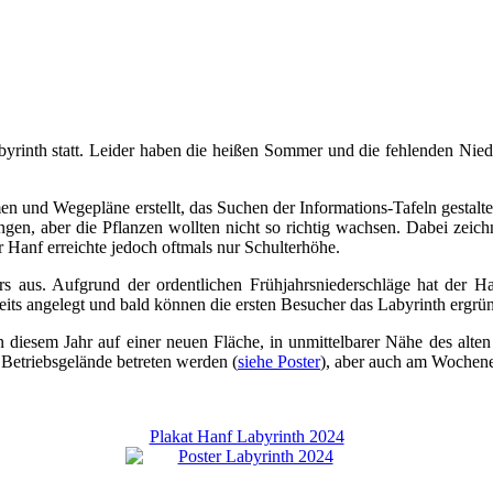
byrinth statt. Leider haben die heißen Sommer und die fehlenden Nieder
und Wegepläne erstellt, das Suchen der Informations-Tafeln gestaltet
gen, aber die Pflanzen wollten nicht so richtig wachsen. Dabei zei
r Hanf erreichte jedoch oftmals nur Schulterhöhe.
ers aus. Aufgrund der ordentlichen Frühjahrsniederschläge hat de
eits angelegt und bald können die ersten Besucher das Labyrinth ergrü
 diesem Jahr auf einer neuen Fläche, in unmittelbarer Nähe des alte
etriebsgelände betreten werden (
siehe Poster
), aber auch am Wochene
Plakat Hanf Labyrinth 2024